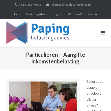
Skip
+31 6-38549616
info@papingbelastingadvies.nl
to
Home
Belastingadvies
English
Wie ben ik?
Contact
content
Particulieren – Aangifte
inkomstenbelasting
Bezorgt de
blauwe
envelop u
elk jaar
stress?